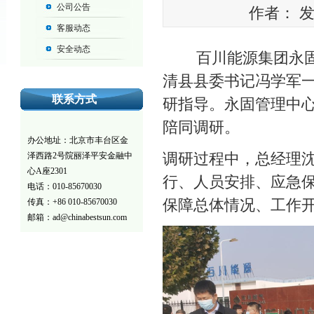
公司公告
作者： 发布
客服动态
安全动态
百川能源集团永固管
清县县委书记冯学军
联系方式
研指导。永固管理中
陪同调研。
办公地址：北京市丰台区金
调研过程中，总经理
泽西路2号院丽泽平安金融中
心A座2301
行、人员安排、应急
电话：
010-85670030
保障总体情况、工作
传真：+86 010-85670030
邮箱：ad@chinabestsun.com