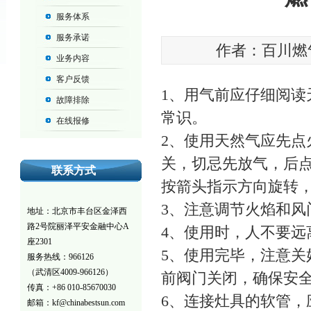
服务体系
服务承诺
作者：百川燃气 发
业务内容
客户反馈
1、用气前应仔细阅
故障排除
常识。
在线报修
2、使用天然气应先
关，切忌先放气，后
联系方式
按箭头指示方向旋转
3、注意调节火焰和风
地址：北京市丰台区金泽西
路2号院丽泽平安金融中心A
4、使用时，人不要
座2301
5、使用完毕，注意
服务热线：966126
（武清区4009-966126）
前阀门关闭，确保安
传真：+86 010-85670030
6、连接灶具的软管，
邮箱：kf@chinabestsun.com